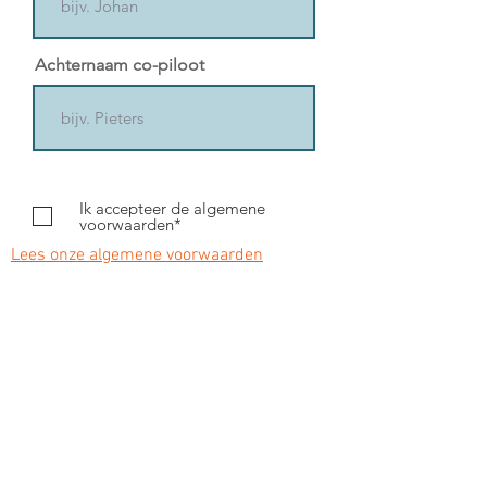
Achternaam co-piloot
Ik accepteer de algemene
voorwaarden*
Lees onze algemene voorwaarden
Selecteer een item (€)
*
Voorschot inschrijving The Summit 100
- 500 €
Reken af